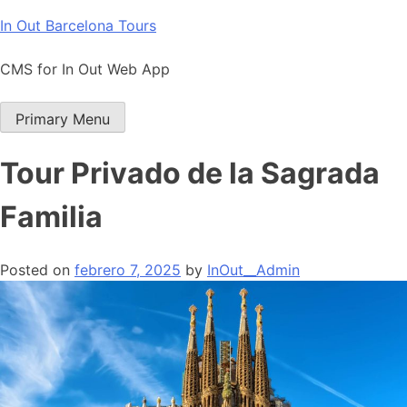
Skip
In Out Barcelona Tours
to
content
CMS for In Out Web App
Primary Menu
Tour Privado de la Sagrada
Familia
Posted on
febrero 7, 2025
by
InOut__Admin